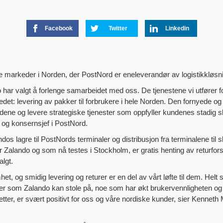
Facebook
Twitter
Linkedin
re markeder i Norden, der PostNord er eneleverandør av logistikkløsni
o har valgt å forlenge samarbeidet med oss. De tjenestene vi utfører 
det: levering av pakker til forbrukere i hele Norden. Den fornyede og 
ne og levere strategiske tjenester som oppfyller kundenes stadig s
 og konsernsjef i PostNord.
ndos lagre til PostNords terminaler og distribusjon fra terminalene til
for Zalando og som nå testes i Stockholm, er gratis henting av returfo
algt.
t, og smidig levering og returer er en del av vårt løfte til dem. Helt 
er som Zalando kan stole på, noe som har økt brukervennligheten og 
etter, er svært positivt for oss og våre nordiske kunder, sier Kennet