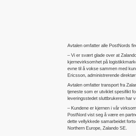
Avtalen omfatter alle PostNords fi
– Vi er svært glade over at Zaland
kjernevirksomhet på logistikkmarke
evne til å vokse sammen med kunde
Ericsson, administrerende direktør
Avtalen omfatter transport fra Zala
tjeneste som er utviklet spesifikt 
leveringsstedet sluttbrukeren har v
– Kundene er kjernen i vår virksomhe
PostNord vist seg å være en partn
dette vellykkede samarbeidet forts
Northern Europe, Zalando SE.