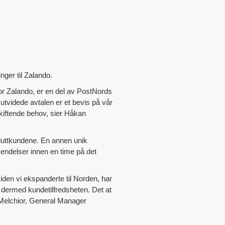
nger til Zalando.
for Zalando, er en del av PostNords
utvidede avtalen er et bevis på vår
kiftende behov, sier Håkan
 sluttkundene. En annen unik
rsendelser innen en time på det
siden vi ekspanderte til Norden, har
dermed kundetilfredsheten. Det at
h Melchior, General Manager