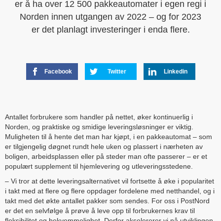
er å ha over 12 500 pakkeautomater i egen regi i
Norden innen utgangen av 2022 – og for 2023
er det planlagt investeringer i enda flere.
Facebook
Twitter
Linkedin
Antallet forbrukere som handler på nettet, øker kontinuerlig i
Norden, og praktiske og smidige leveringsløsninger er viktig.
Muligheten til å hente det man har kjøpt, i en pakkeautomat – som
er tilgjengelig døgnet rundt hele uken og plassert i nærheten av
boligen, arbeidsplassen eller på steder man ofte passerer – er et
populært supplement til hjemlevering og utleveringsstedene.
– Vi tror at dette leveringsalternativet vil fortsette å øke i popularitet
i takt med at flere og flere oppdager fordelene med netthandel, og i
takt med det økte antallet pakker som sendes. For oss i PostNord
er det en selvfølge å prøve å leve opp til forbrukernes krav til
fleksibilitet og bekvemmelighet. Derfor akselererer vi nå utviklingen