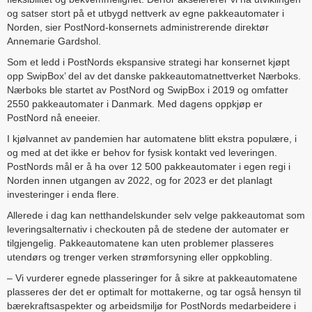
og satser stort på et utbygd nettverk av egne pakkeautomater i
Norden, sier PostNord-konsernets administrerende direktør
Annemarie Gardshol.
Som et ledd i PostNords ekspansive strategi har konsernet kjøpt
opp SwipBox’ del av det danske pakkeautomatnettverket Nærboks.
Nærboks ble startet av PostNord og SwipBox i 2019 og omfatter
2550 pakkeautomater i Danmark. Med dagens oppkjøp er
PostNord nå eneeier.
I kjølvannet av pandemien har automatene blitt ekstra populære, i
og med at det ikke er behov for fysisk kontakt ved leveringen.
PostNords mål er å ha over 12 500 pakkeautomater i egen regi i
Norden innen utgangen av 2022, og for 2023 er det planlagt
investeringer i enda flere.
Allerede i dag kan netthandelskunder selv velge pakkeautomat som
leveringsalternativ i checkouten på de stedene der automater er
tilgjengelig. Pakkeautomatene kan uten problemer plasseres
utendørs og trenger verken strømforsyning eller oppkobling.
– Vi vurderer egnede plasseringer for å sikre at pakkeautomatene
plasseres der det er optimalt for mottakerne, og tar også hensyn til
bærekraftsaspekter og arbeidsmiljø for PostNords medarbeidere i