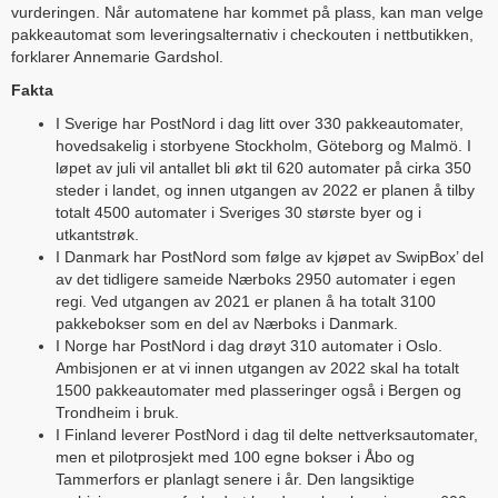
vurderingen. Når automatene har kommet på plass, kan man velge
pakkeautomat som leveringsalternativ i checkouten i nettbutikken,
forklarer Annemarie Gardshol.
Fakta
I Sverige har PostNord i dag litt over 330 pakkeautomater,
hovedsakelig i storbyene Stockholm, Göteborg og Malmö. I
løpet av juli vil antallet bli økt til 620 automater på cirka 350
steder i landet, og innen utgangen av 2022 er planen å tilby
totalt 4500 automater i Sveriges 30 største byer og i
utkantstrøk.
I Danmark har PostNord som følge av kjøpet av SwipBox’ del
av det tidligere sameide Nærboks 2950 automater i egen
regi. Ved utgangen av 2021 er planen å ha totalt 3100
pakkebokser som en del av Nærboks i Danmark.
I Norge har PostNord i dag drøyt 310 automater i Oslo.
Ambisjonen er at vi innen utgangen av 2022 skal ha totalt
1500 pakkeautomater med plasseringer også i Bergen og
Trondheim i bruk.
I Finland leverer PostNord i dag til delte nettverksautomater,
men et pilotprosjekt med 100 egne bokser i Åbo og
Tammerfors er planlagt senere i år. Den langsiktige