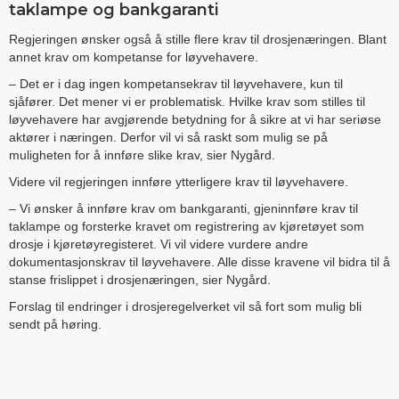
taklampe og bankgaranti
Regjeringen ønsker også å stille flere krav til drosjenæringen. Blant
annet krav om kompetanse for løyvehavere.
– Det er i dag ingen kompetansekrav til løyvehavere, kun til
sjåfører. Det mener vi er problematisk. Hvilke krav som stilles til
løyvehavere har avgjørende betydning for å sikre at vi har seriøse
aktører i næringen. Derfor vil vi så raskt som mulig se på
muligheten for å innføre slike krav, sier Nygård.
Videre vil regjeringen innføre ytterligere krav til løyvehavere.
– Vi ønsker å innføre krav om bankgaranti, gjeninnføre krav til
taklampe og forsterke kravet om registrering av kjøretøyet som
drosje i kjøretøyregisteret. Vi vil videre vurdere andre
dokumentasjonskrav til løyvehavere. Alle disse kravene vil bidra til å
stanse frislippet i drosjenæringen, sier Nygård.
Forslag til endringer i drosjeregelverket vil så fort som mulig bli
sendt på høring.