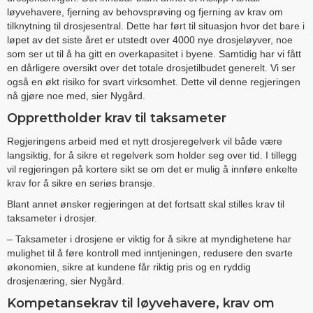
løyvehavere, fjerning av behovsprøving og fjerning av krav om
tilknytning til drosjesentral. Dette har ført til situasjon hvor det bare i
løpet av det siste året er utstedt over 4000 nye drosjeløyver, noe
som ser ut til å ha gitt en overkapasitet i byene. Samtidig har vi fått
en dårligere oversikt over det totale drosjetilbudet generelt. Vi ser
også en økt risiko for svart virksomhet. Dette vil denne regjeringen
nå gjøre noe med, sier Nygård.
Opprettholder krav til taksameter
Regjeringens arbeid med et nytt drosjeregelverk vil både være
langsiktig, for å sikre et regelverk som holder seg over tid. I tillegg
vil regjeringen på kortere sikt se om det er mulig å innføre enkelte
krav for å sikre en seriøs bransje.
Blant annet ønsker regjeringen at det fortsatt skal stilles krav til
taksameter i drosjer.
– Taksameter i drosjene er viktig for å sikre at myndighetene har
mulighet til å føre kontroll med inntjeningen, redusere den svarte
økonomien, sikre at kundene får riktig pris og en ryddig
drosjenæring, sier Nygård.
Kompetansekrav til løyvehavere, krav om