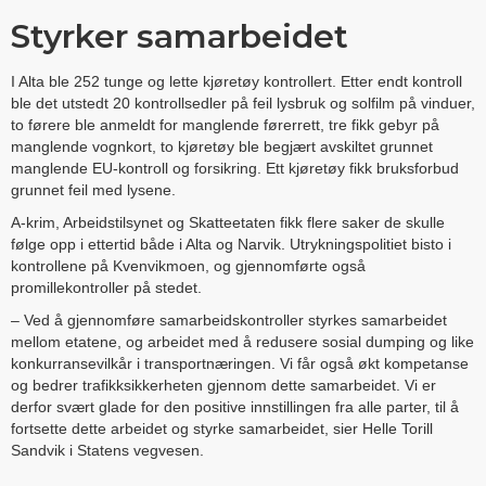
Styrker samarbeidet
I Alta ble 252 tunge og lette kjøretøy kontrollert. Etter endt kontroll
ble det utstedt 20 kontrollsedler på feil lysbruk og solfilm på vinduer,
to førere ble anmeldt for manglende førerrett, tre fikk gebyr på
manglende vognkort, to kjøretøy ble begjært avskiltet grunnet
manglende EU-kontroll og forsikring. Ett kjøretøy fikk bruksforbud
grunnet feil med lysene.
A-krim, Arbeidstilsynet og Skatteetaten fikk flere saker de skulle
følge opp i ettertid både i Alta og Narvik. Utrykningspolitiet bisto i
kontrollene på Kvenvikmoen, og gjennomførte også
promillekontroller på stedet.
– Ved å gjennomføre samarbeidskontroller styrkes samarbeidet
mellom etatene, og arbeidet med å redusere sosial dumping og like
konkurransevilkår i transportnæringen. Vi får også økt kompetanse
og bedrer trafikksikkerheten gjennom dette samarbeidet. Vi er
derfor svært glade for den positive innstillingen fra alle parter, til å
fortsette dette arbeidet og styrke samarbeidet, sier Helle Torill
Sandvik i Statens vegvesen.