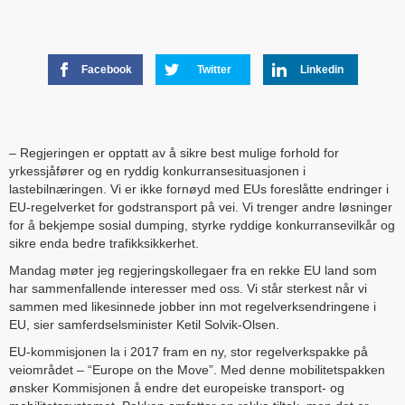
Facebook
Twitter
Linkedin
– Regjeringen er opptatt av å sikre best mulige forhold for
yrkessjåfører og en ryddig konkurransesituasjonen i
lastebilnæringen. Vi er ikke fornøyd med EUs foreslåtte endringer i
EU-regelverket for godstransport på vei. Vi trenger andre løsninger
for å bekjempe sosial dumping, styrke ryddige konkurransevilkår og
sikre enda bedre trafikksikkerhet.
Mandag møter jeg regjeringskollegaer fra en rekke EU land som
har sammenfallende interesser med oss. Vi står sterkest når vi
sammen med likesinnede jobber inn mot regelverksendringene i
EU, sier samferdselsminister Ketil Solvik-Olsen.
EU-kommisjonen la i 2017 fram en ny, stor regelverkspakke på
veiområdet – “Europe on the Move”. Med denne mobilitetspakken
ønsker Kommisjonen å endre det europeiske transport- og