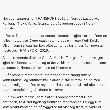
Hovedarrangører for TRANSPORT 2016 er Norges Lastebileier-
Forbund (NLF), Volvo, Scania, og påbyggergruppen i Norsk
Industri.
– Det er flott at den norske transportbransjen igjen klarer å finne en
felles møteplass. Dette uttaler samferdselsminister Ketil Solvik
Olsen, som i tillegg har bekreftet at han deltar under åpningen av
neste års TRANSPORT 2016.
Administrerende direktør Geir A. Mo i NLF er glad for at bransjen
igjen har funnet sammen og at det vil bli transportmesse i det flotte
anlegget til Norges Varemesse på Lillestrøm.
– Vår bransje møter store utfordringer med stadig tøffere
konkurranse- og rammevilkår. Samtidig står vi foran en tid med
uante muligheter. Det er mye opp til oss selv om vi skal øke norske
markedsandeler også i årene fremover.
– En skikkelig messe, som bidrar til oppmerksomhet rundt
næringen, rekrutteringen og fremtiden for bransjen, i tillegg til at
lastebilfabrikantene og påbyggerne får vist seg frem, vil være et