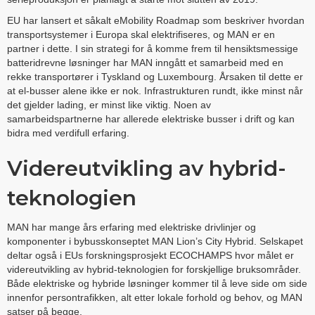
EU har lansert et såkalt eMobility Roadmap som beskriver hvordan
transportsystemer i Europa skal elektrifiseres, og MAN er en
partner i dette. I sin strategi for å komme frem til hensiktsmessige
batteridrevne løsninger har MAN inngått et samarbeid med en
rekke transportører i Tyskland og Luxembourg. Årsaken til dette er
at el-busser alene ikke er nok. Infrastrukturen rundt, ikke minst når
det gjelder lading, er minst like viktig. Noen av
samarbeidspartnerne har allerede elektriske busser i drift og kan
bidra med verdifull erfaring.
Videreutvikling av hybrid-
teknologien
MAN har mange års erfaring med elektriske drivlinjer og
komponenter i bybusskonseptet MAN Lion’s City Hybrid. Selskapet
deltar også i EUs forskningsprosjekt ECOCHAMPS hvor målet er
videreutvikling av hybrid-teknologien for forskjellige bruksområder.
Både elektriske og hybride løsninger kommer til å leve side om side
innenfor persontrafikken, alt etter lokale forhold og behov, og MAN
satser på begge.