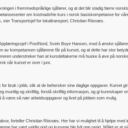
ningen i fremmedspråklige sjåfører, og at det blir stadig færre norsk
tansesenter om kostnadsfrie kurs i norsk basiskompetanse for våre 
 sier Transportsjef for lokaltransport, Christian Riisnæs.
pplæringssjef i PostNord, Svein Boye Hansen, med å ønske sjåføren
ten av kompetansen sjåførene får på kurset, og at dette har stor bety
læreren understreker han at kursdeltakerne må huske å øve på norsken 
 når kurset er over i juni.
 for bruk i jobb, slik at de behersker sine daglige oppgaver. Kurset 
 muntlig og skriftlig, forstå skriftlig informasjon, og gi kunnskape
 å være så nær arbeidsoppgaver og livet på jobben som mulig.
lvor, forteller Christian Riisnæs. Her har vi mulighet til å hjelpe med i
åførene har vært veldig god og kursene ble fylt opp raskt. Målet er a