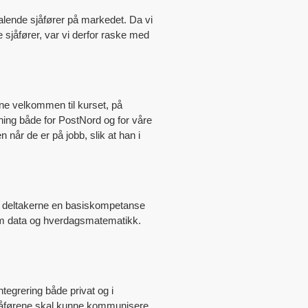
talende sjåfører på markedet. Da vi
sjåfører, var vi derfor raske med
e velkommen til kurset, på
dning både for PostNord og for våre
når de er på jobb, slik at han i
gir deltakerne en basiskompetanse
r om data og hverdagsmatematikk.
ntegrering både privat og i
t sjåførene skal kunne kommunisere