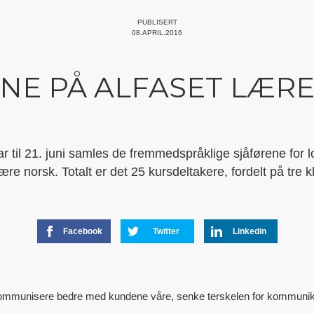
PUBLISERT
08.APRIL.2016
NE PÅ ALFASET LÆR
ar til 21. juni samles de fremmedspråklige sjåførene for l
lære norsk. Totalt er det 25 kursdeltakere, fordelt på tre k
Facebook
Twitter
Linkedin
 kommunisere bedre med kundene våre, senke terskelen for kommunika