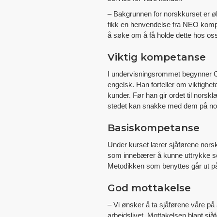
– Bakgrunnen for norskkurset er øk
fikk en henvendelse fra NEO kompe
å søke om å få holde dette hos oss,
Viktig kompetanse
I undervisningsrommet begynner O
engelsk. Han forteller om viktighe
kunder. Før han gir ordet til norsk
stedet kan snakke med dem på norsk
Basiskompetanse
Under kurset lærer sjåførene norsk
som innebærer å kunne uttrykke seg
Metodikken som benyttes går ut på
God mottakelse
– Vi ønsker å ta sjåførene våre på a
arbeidslivet. Mottakelsen blant sj