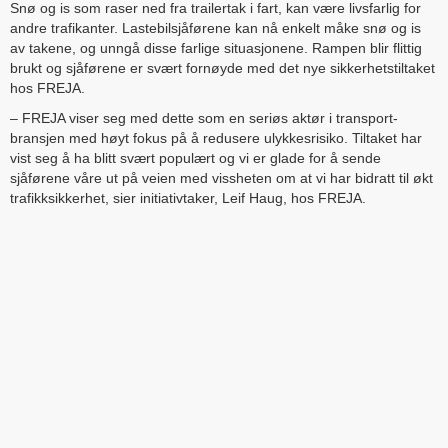
Snø og is som raser ned fra trailertak i fart, kan være livsfarlig for
andre trafikanter. Lastebilsjåførene kan nå enkelt måke snø og is
av takene, og unngå disse farlige situasjonene. Rampen blir flittig
brukt og sjåførene er svært fornøyde med det nye sikkerhetstiltaket
hos FREJA.
– FREJA viser seg med dette som en seriøs aktør i transport-
bransjen med høyt fokus på å redusere ulykkesrisiko. Tiltaket har
vist seg å ha blitt svært populært og vi er glade for å sende
sjåførene våre ut på veien med vissheten om at vi har bidratt til økt
trafikksikkerhet, sier initiativtaker, Leif Haug, hos FREJA.