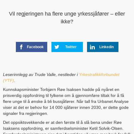
Vil regjeringen ha flere unge yrkessjåfører – eller
ikke?
Facebook
Twitter
Linkedin
Leserinnlegg av Trude Valle, nestleder i
Yrkestrafikkforbundet
(YTF)
.
Kunnskapsminister Torbjørn Røe Isaksen hadde på nyåret en
prisverdig oppfordring til fylkene om å gjennomføre tiltak for å få
flere unge til å ønske å bli bussjåfører. Når tall fra Urbanet Analyse
viser at det er behov for 14 000 sjåfører innen 2030, er dette gode
signaler fra regjeringen.
Det oppsiktsvekkende er at den første til å slå bena under Røe
Isaksens oppfordring, er samferdselsminister Ketil Solvik-Olsen.