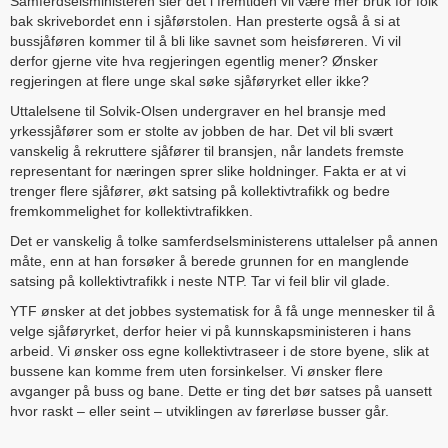
Samferdselsministeren sier det i fremtiden vil være mer bruk for folk
bak skrivebordet enn i sjåførstolen. Han presterte også å si at
bussjåføren kommer til å bli like savnet som heisføreren. Vi vil
derfor gjerne vite hva regjeringen egentlig mener? Ønsker
regjeringen at flere unge skal søke sjåføryrket eller ikke?
Uttalelsene til Solvik-Olsen undergraver en hel bransje med
yrkessjåfører som er stolte av jobben de har. Det vil bli svært
vanskelig å rekruttere sjåfører til bransjen, når landets fremste
representant for næringen sprer slike holdninger. Fakta er at vi
trenger flere sjåfører, økt satsing på kollektivtrafikk og bedre
fremkommelighet for kollektivtrafikken.
Det er vanskelig å tolke samferdselsministerens uttalelser på annen
måte, enn at han forsøker å berede grunnen for en manglende
satsing på kollektivtrafikk i neste NTP. Tar vi feil blir vil glade.
YTF ønsker at det jobbes systematisk for å få unge mennesker til å
velge sjåføryrket, derfor heier vi på kunnskapsministeren i hans
arbeid. Vi ønsker oss egne kollektivtraseer i de store byene, slik at
bussene kan komme frem uten forsinkelser. Vi ønsker flere
avganger på buss og bane. Dette er ting det bør satses på uansett
hvor raskt – eller seint – utviklingen av førerløse busser går.