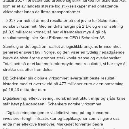
Stabilt 2017 i et svært utfordrende logistikkmarked for Schenker AS,
som er et av landets største logistikkselskaper med omfattende
virksomhet innen de fleste transportformer.
– 2017 var nok et år med resultater på det jevne for Schenkers
norske virksomhet. Med en driftsmargin på 2,1% og en omsetning
på 3,9 milliarder kroner, så har vi fremdeles mye å gå på
resultatmessig, sier Knut Eriksmoen CEO i Schenker AS.
Samtidig er det også en realitet at logistikkbransjens lønnsomhet
generelt er svært lav i Norge, og den viser en tydelig nedadgående
kurve de siste årene grunnet sterk konkurranse og overkapasitet.
Totalt sett så er vi kun mellomfornøyde med resultatet, vi har mye å
strekke oss etter fremdeles
DB Schenker sin globale virksomhet leverte sitt beste resultat i
historien med et overskudd på 477 millioner euro av en omsetning
på 16,43 milliarder euro.
Digitalisering, effektivisering, norsk infrastruktur, miljø og sjåførkrise
står høyt på agendaen i Schenkers norske virksomhet.
– Digitaliseringsbølgen er vi definitivt med på, og konsernet
investerer tungt i infrastruktur og applikasjoner som vil gjøre oss
enda mer effektive fremover. Markedet forventer bedre