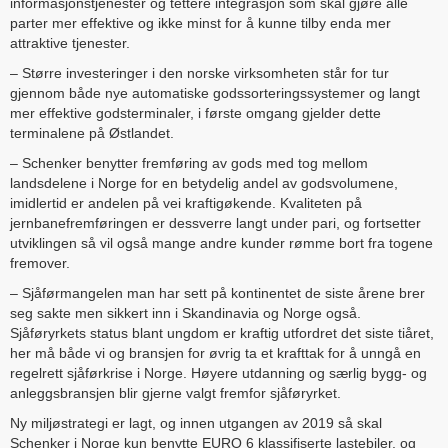
informasjonstjenester og tettere integrasjon som skal gjøre alle
parter mer effektive og ikke minst for å kunne tilby enda mer
attraktive tjenester.
– Større investeringer i den norske virksomheten står for tur
gjennom både nye automatiske godssorteringssystemer og langt
mer effektive godsterminaler, i første omgang gjelder dette
terminalene på Østlandet.
– Schenker benytter fremføring av gods med tog mellom
landsdelene i Norge for en betydelig andel av godsvolumene,
imidlertid er andelen på vei kraftigøkende. Kvaliteten på
jernbanefremføringen er dessverre langt under pari, og fortsetter
utviklingen så vil også mange andre kunder rømme bort fra togene
fremover.
– Sjåførmangelen man har sett på kontinentet de siste årene brer
seg sakte men sikkert inn i Skandinavia og Norge også.
Sjåføryrkets status blant ungdom er kraftig utfordret det siste tiåret,
her må både vi og bransjen for øvrig ta et krafttak for å unngå en
regelrett sjåførkrise i Norge. Høyere utdanning og særlig bygg- og
anleggsbransjen blir gjerne valgt fremfor sjåføryrket.
Ny miljøstrategi er lagt, og innen utgangen av 2019 så skal
Schenker i Norge kun benytte EURO 6 klassifiserte lastebiler, og