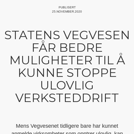
PUBLISERT
25.NOVEMBER.2020
STATENS VEGVESEN
FÅR BEDRE
MULIGHETER TIL Å
KUNNE STOPPE
ULOVLIG
VERKSTEDDRIFT
Mens Vegvesenet tidligere bare har kunnet
anmelde virksomheter som opptrer ulovlig, kan