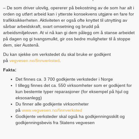
– De som driver ulovlig, opererer på bekostning av de som har alt i
orden og utført arbeid kan i ytterste konsekvens utgjøre en fare for
trafikksikkerheten. Aktiviteten er også ofte knyttet til utnytting av
sårbar arbeidskraft, svart omsetning og brudd på
arbeidsmiljøloven. At vi nå kan gi dem pålegg om å stanse arbeidet
på dagen og gi tvangsmulkt, gir oss bedre muligheter til å stoppe
dem, sier Austenå.
Du kan sjekke om verkstedet du skal bruke er godkjent
på
vegvesen.no/finnverksted
.
Fakta:
Det finnes ca. 3 700 godkjente verksteder i Norge
I tillegg finnes det ca. 550 virksomheter som er godkjent for
kun bestemte typer reparasjoner (for eksempel på hjul og
eksosanlegg)
Du finner alle godkjente virksomheter
på
www.vegvesen.no/finnverksted
Godkjente verksteder skal også ha godkjenningsskilt og
godkjenningsbevis fra Statens vegvesen