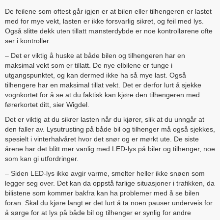
De feilene som oftest går igjen er at bilen eller tilhengeren er lastet
med for mye vekt, lasten er ikke forsvarlig sikret, og feil med lys.
Også slitte dekk uten tillatt mønsterdybde er noe kontrollørene ofte
ser i kontroller.
– Det er viktig å huske at både bilen og tilhengeren har en
maksimal vekt som er tillatt. De nye elbilene er tunge i
utgangspunktet, og kan dermed ikke ha så mye last. Også
tilhengere har en maksimal tillat vekt. Det er derfor lurt å sjekke
vognkortet for å se at du faktisk kan kjøre den tilhengeren med
førerkortet ditt, sier Wigdel.
Det er viktig at du sikrer lasten når du kjører, slik at du unngår at
den faller av. Lysutrusting på både bil og tilhenger må også sjekkes,
spesielt i vinterhalvåret hvor det snør og er mørkt ute. De siste
årene har det blitt mer vanlig med LED-lys på biler og tilhenger, noe
som kan gi utfordringer.
– Siden LED-lys ikke avgir varme, smelter heller ikke snøen som
legger seg over. Det kan da oppstå farlige situasjoner i trafikken, da
bilistene som kommer bakfra kan ha problemer med å se bilen
foran. Skal du kjøre langt er det lurt å ta noen pauser underveis for
å sørge for at lys på både bil og tilhenger er synlig for andre