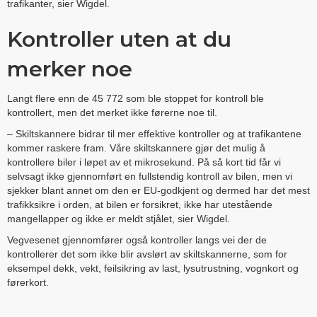
trafikanter, sier Wigdel.
Kontroller uten at du
merker noe
Langt flere enn de 45 772 som ble stoppet for kontroll ble
kontrollert, men det merket ikke førerne noe til.
– Skiltskannere bidrar til mer effektive kontroller og at trafikantene
kommer raskere fram. Våre skiltskannere gjør det mulig å
kontrollere biler i løpet av et mikrosekund. På så kort tid får vi
selvsagt ikke gjennomført en fullstendig kontroll av bilen, men vi
sjekker blant annet om den er EU-godkjent og dermed har det mest
trafikksikre i orden, at bilen er forsikret, ikke har utestående
mangellapper og ikke er meldt stjålet, sier Wigdel.
Vegvesenet gjennomfører også kontroller langs vei der de
kontrollerer det som ikke blir avslørt av skiltskannerne, som for
eksempel dekk, vekt, feilsikring av last, lysutrustning, vognkort og
førerkort.