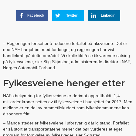
Facebook
Twitter
Linkedin
– Regjeringen fortsetter å redusere forfallet på riksveiene. Det er
noe NAF har jobbet med for lenge, og regjeringen har vist
handlekraft på dette området. Vi skulle likt å se tilsvarende satsing
på fylkesveiene, sier Stig Skjøstad, administrerende direktør i NAF,
Norges Automobil-Forbund.
Fylkesveiene henger etter
NAFs bekymring for fylkesveiene er derimot opprettholdt. 1,4
milliarder kroner settes av til fylkesveiene i budsjettet for 2017. Men
midlene er en del av rammetilskuddet som fylkeskommunene kan
disponere fritt.
– Mange steder er fylkesveiene i uforsvarlig dårlig stand. Forfallet
er så stort at transportetatene mener det bør vurderes et eget
program for fornyelse av fylkesveger, sier Skjøstad.