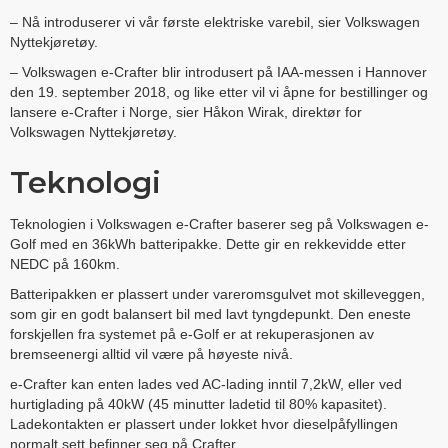
– Nå introduserer vi vår første elektriske varebil, sier Volkswagen
Nyttekjøretøy.
– Volkswagen e-Crafter blir introdusert på IAA-messen i Hannover
den 19. september 2018, og like etter vil vi åpne for bestillinger og
lansere e-Crafter i Norge, sier Håkon Wirak, direktør for
Volkswagen Nyttekjøretøy.
Teknologi
Teknologien i Volkswagen e-Crafter baserer seg på Volkswagen e-
Golf med en 36kWh batteripakke. Dette gir en rekkevidde etter
NEDC på 160km.
Batteripakken er plassert under vareromsgulvet mot skilleveggen,
som gir en godt balansert bil med lavt tyngdepunkt. Den eneste
forskjellen fra systemet på e-Golf er at rekuperasjonen av
bremseenergi alltid vil være på høyeste nivå.
e-Crafter kan enten lades ved AC-lading inntil 7,2kW, eller ved
hurtiglading på 40kW (45 minutter ladetid til 80% kapasitet).
Ladekontakten er plassert under lokket hvor dieselpåfyllingen
normalt sett befinner seg på Crafter.