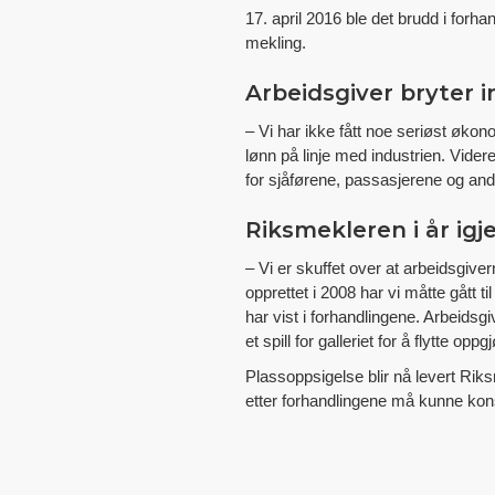
17. april 2016 ble det brudd i for
mekling.
Arbeidsgiver bryter 
– Vi har ikke fått noe seriøst økon
lønn på linje med industrien. Vide
for sjåførene, passasjerene og and
Riksmekleren i år igj
– Vi er skuffet over at arbeidsgiver
opprettet i 2008 har vi måtte gått 
har vist i forhandlingene. Arbeidsgi
et spill for galleriet for å flytte op
Plassoppsigelse blir nå levert Riks
etter forhandlingene må kunne konst