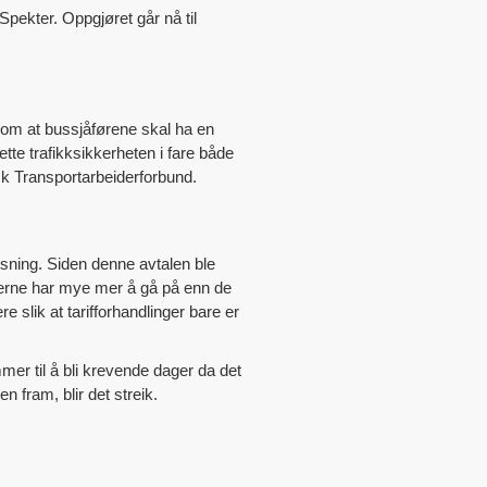
pekter. Oppgjøret går nå til
7 om at bussjåførene skal ha en
tte trafikksikkerheten i fare både
sk Transportarbeiderforbund.
løsning. Siden denne avtalen ble
giverne har mye mer å gå på enn de
e slik at tarifforhandlinger bare er
mmer til å bli krevende dager da det
 fram, blir det streik.