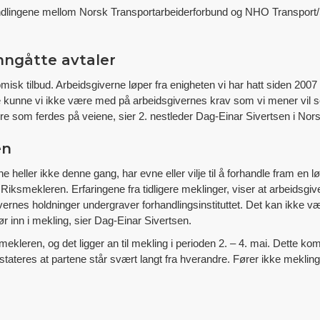
handlingene mellom Norsk Transportarbeiderforbund og NHO Transport/S
inngåtte avtaler
omisk tilbud. Arbeidsgiverne løper fra enigheten vi har hatt siden 200
re kunne vi ikke være med på arbeidsgivernes krav som vi mener vil se
re som ferdes på veiene, sier 2. nestleder Dag-Einar Sivertsen i Nor
en
ne heller ikke denne gang, har evne eller vilje til å forhandle fram en 
til Riksmekleren. Erfaringene fra tidligere meklinger, viser at arbeids
vernes holdninger undergraver forhandlingsinstituttet. Det kan ikke vær
pgjør inn i mekling, sier Dag-Einar Sivertsen.
mekleren, og det ligger an til mekling i perioden 2. – 4. mai. Dette ko
ateres at partene står svært langt fra hverandre. Fører ikke meklingen