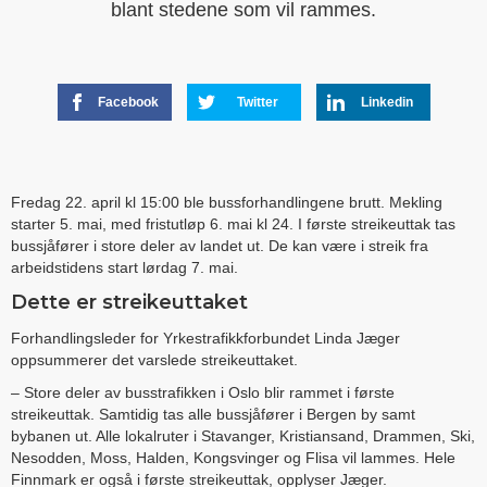
blant stedene som vil rammes.
Facebook
Twitter
Linkedin
Fredag 22. april kl 15:00 ble bussforhandlingene brutt. Mekling
starter 5. mai, med fristutløp 6. mai kl 24. I første streikeuttak tas
bussjåfører i store deler av landet ut. De kan være i streik fra
arbeidstidens start lørdag 7. mai.
Dette er streikeuttaket
Forhandlingsleder for Yrkestrafikkforbundet Linda Jæger
oppsummerer det varslede streikeuttaket.
– Store deler av busstrafikken i Oslo blir rammet i første
streikeuttak. Samtidig tas alle bussjåfører i Bergen by samt
bybanen ut. Alle lokalruter i Stavanger, Kristiansand, Drammen, Ski,
Nesodden, Moss, Halden, Kongsvinger og Flisa vil lammes. Hele
Finnmark er også i første streikeuttak, opplyser Jæger.