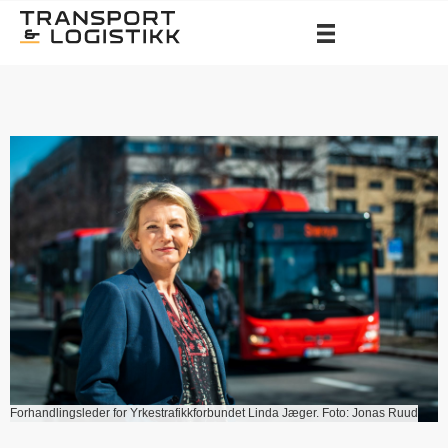
Forhandlingsleder for Yrkestrafikkforbundet Linda Jæger. Foto: Jonas Ruud