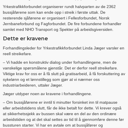
Yrkestrafikkforbundet organiserer rundt halvparten av de 2362
bussjåførene som kan ende opp i streik i første uttak. De
resterende sjåførene er organisert i Fellesforbundet, Norsk
Jernbaneforbund og Fagforbundet. De fire forbundene forhandler
samlet med NHO Transport og Spekter på arbeidsgiversiden.
Dette er kravene
Forhandlingsleder for Yrkestrafikkforbundet Linda Jæger varsler en
reell streikefare.
– Vi hadde en konstruktiv dialog under forhandlingene, men de
vanskelige spørsmålene gjenstår. Det er derfor reell streikefare.
Viktige krav for oss er å få slutt på gratisarbeid, å få forskuttering av
sykelønn og et lønnstillegg som gjør at vi nærmer oss
industriarbeideren, uttaler Jæger.
Jæger utdyper noen av kravene i forhandlingene.
– Om bussjåførene er inntil ti minutter forsinket inn til matpause
eller arbeidstidens slutt, får de ikke betalt for dette. Vi krever også
at sikkerhetssjekk av bussen skal være en del av den ordinære
arbeidstiden og at det skal settes av tid til å gjennomføre denne før
bussturen starter. Vi har en avtale om at bussjåfører og