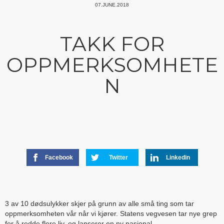
07.JUNE.2018
TAKK FOR
OPPMERKSOMHETE
N
Facebook
Twitter
Linkedin
3 av 10 dødsulykker skjer på grunn av alle små ting som tar
oppmerksomheten vår når vi kjører. Statens vegvesen tar nye grep
for å redde flere liv, og lanserer en ny nasjonal