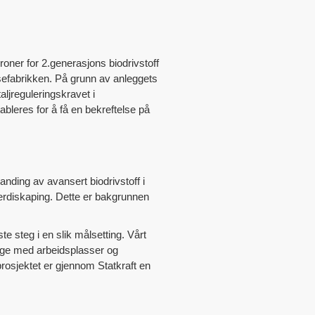
kroner for 2.generasjons biodrivstoff
osefabrikken. På grunn av anleggets
ljreguleringskravet i
bleres for å få en bekreftelse på
anding av avansert biodrivstoff i
 verdiskaping. Dette er bakgrunnen
e steg i en slik målsetting. Vårt
ynge med arbeidsplasser og
prosjektet er gjennom Statkraft en