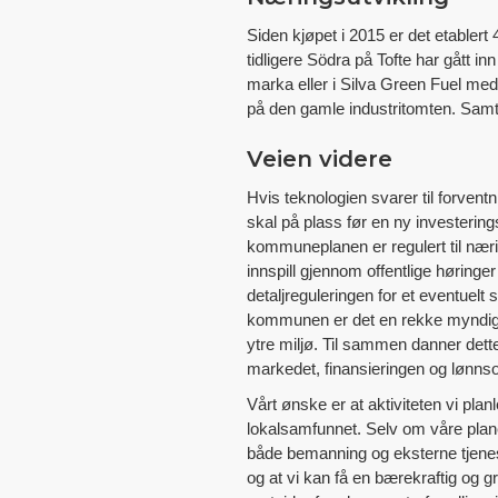
Siden kjøpet i 2015 er det etablert
tidligere Södra på Tofte har gått i
marka eller i Silva Green Fuel med 
på den gamle industritomten. Samtid
Veien videre
Hvis teknologien svarer til forvent
skal på plass før en ny investering
kommuneplanen er regulert til næri
innspill gjennom offentlige høring
detaljreguleringen for et eventuelt s
kommunen er det en rekke myndighe
ytre miljø. Til sammen danner dett
markedet, finansieringen og lønnso
Vårt ønske er at aktiviteten vi pla
lokalsamfunnet. Selv om våre plane
både bemanning og eksterne tjeneste
og at vi kan få en bærekraftig og 