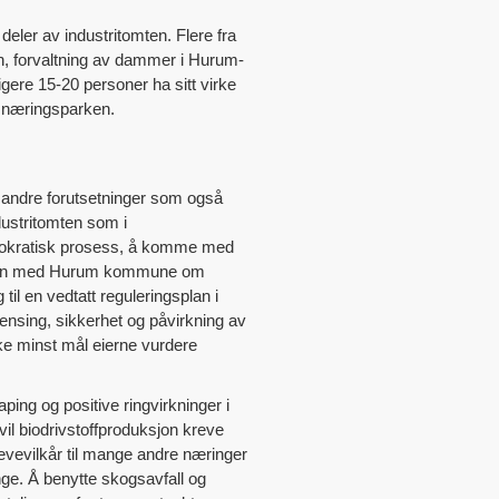
deler av industritomten. Flere fra
ten, forvaltning av dammer i Hurum-
igere 15-20 personer ha sitt virke
 i næringsparken.
ke andre forutsetninger som også
dustritomten som i
demokratisk prosess, å komme med
dialogen med Hurum kommune om
 til en vedtatt reguleringsplan i
nsing, sikkerhet og påvirkning av
ke minst mål eierne vurdere
ping og positive ringvirkninger i
vil biodrivstoffproduksjon kreve
levevilkår til mange andre næringer
nge. Å benytte skogsavfall og