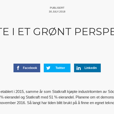
PUBLISERT
30.JULY.2018
E I ET GRØNT PERSP
Facebook
Twitter
Linkedin
etablert i 2015, samme år som Statkraft kjøpte industritomten av Söd
eierandel og Statkraft med 51 % eierandel. Planene om et demonstra
november 2016. Så langt har tiden blitt brukt på å finne en egnet tekno