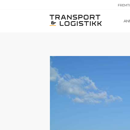
FREMT
AN