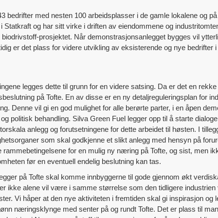
 43 bedrifter med nesten 100 arbeidsplasser i de gamle lokalene og på 
nn i Statkraft og har sitt virke i driften av eiendommene og industritom
biodrivstoff-prosjektet. Når demonstrasjonsanlegget bygges vil ytterl
ig er det plass for videre utvikling av eksisterende og nye bedrifter
ningene legges dette til grunn for en videre satsing. Da er det en rek
sbeslutning på Tofte. En av disse er en ny detaljreguleringsplan for in
ng. Denne vil gi en god mulighet for alle berørte parter, i en åpen 
er og politisk behandling. Silva Green Fuel legger opp til å starte 
torskala anlegg og forutsetningene for dette arbeidet til høsten. I tillegg
tsorganer som skal godkjenne et slikt anlegg med hensyn på forure
e rammebetingelsene for en mulig ny næring på Tofte, og sist, men ik
mheten før en eventuell endelig beslutning kan tas.
nlegger på Tofte skal komme innbyggerne til gode gjennom økt verdiska
r ikke alene vil være i samme størrelse som den tidligere industrien 
r. Vi håper at den nye aktiviteten i fremtiden skal gi inspirasjon og 
grønn næringsklynge med senter på og rundt Tofte. Det er plass til ma