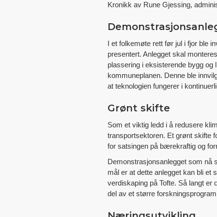
Kronikk av Rune Gjessing, adminis
Demonstrasjonsanle
I et folkemøte rett før jul i fjor b
presentert. Anlegget skal monteres
plassering i eksisterende bygg og 
kommuneplanen. Denne ble innvilget
at teknologien fungerer i kontinuerlig
Grønt skifte
Som et viktig ledd i å redusere kli
transportsektoren. Et grønt skifte 
for satsingen på bærekraftig og for
Demonstrasjonsanlegget som nå skal 
mål er at dette anlegget kan bli e
verdiskaping på Tofte. Så langt er 
del av et større forskningsprogra
Næringsutvikling