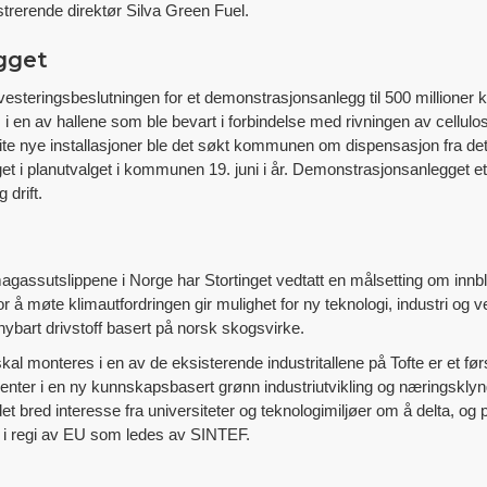
trerende direktør Silva Green Fuel.
gget
le investeringsbeslutningen for et demonstrasjonsanlegg til 500 millioner 
 i en av hallene som ble bevart i forbindelse med rivningen av cellul
lite nye installasjoner ble det søkt kommunen om dispensasjon fra deta
 i planutvalget i kommunen 19. juni i år. Demonstrasjonsanlegget eta
 drift.
magassutslippene i Norge har Stortinget vedtatt en målsetting om innbl
for å møte klimautfordringen gir mulighet for ny teknologi, industri og
nybart drivstoff basert på norsk skogsvirke.
monteres i en av de eksisterende industritallene på Tofte er et først
t senter i en ny kunnskapsbasert grønn industriutvikling og næringskl
det bred interesse fra universiteter og teknologimiljøer om å delta, og 
m i regi av EU som ledes av SINTEF.