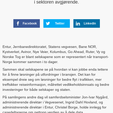
i sektoren avgjørende.
Facebook
Twitter
Linkedin
Entur, Jernbanedirektoratet, Statens vegvesen, Bane NOR,
Kystverket, Avinor, Nye Veier, Kolumbus, Go Ahead, Ruter, Vy og
Norske Tog er blant selskapene som er representert når transport-
Norge kommer sammen i to dager.
Sammen skal selskapene se på hvordan vi kan jobbe enda tettere
for å finne løsninger på utfordringer i bransjen. Det kan for
eksempel dreie seg om løsninger for bedre flyt i trafikken, mer
treffsikker reiseinformasjon, målrettet vedlikeholdsinnsats og bedre
investeringer for både selskaper og staten.
På samlingens andre dag vil samferdselsminister Jon-Ivar Nygård,
administrerende direktør i Vegvesenet, Ingrid Dahl Hovland, og
administrerende direktør i Entur, Christel Borge, holde innlegg for
casedeltagerne om nettopp verdien av å dele data.