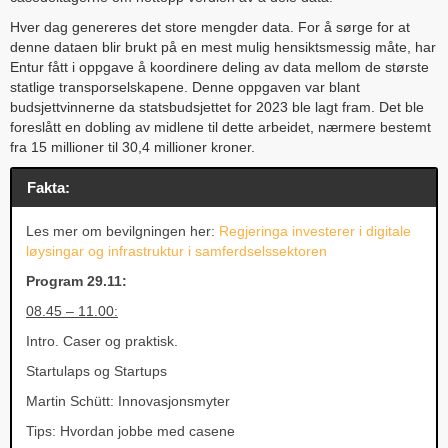
Hver dag genereres det store mengder data. For å sørge for at
denne dataen blir brukt på en mest mulig hensiktsmessig måte, har
Entur fått i oppgave å koordinere deling av data mellom de største
statlige transporselskapene. Denne oppgaven var blant
budsjettvinnerne da statsbudsjettet for 2023 ble lagt fram. Det ble
foreslått en dobling av midlene til dette arbeidet, nærmere bestemt
fra 15 millioner til 30,4 millioner kroner.
Fakta:
Les mer om bevilgningen her:
Regjeringa investerer i digitale
løysingar og infrastruktur i samferdselssektoren
Program 29.11:
08.45 – 11.00:
Intro. Caser og praktisk.
Startulaps og Startups
Martin Schütt: Innovasjonsmyter
Tips: Hvordan jobbe med casene