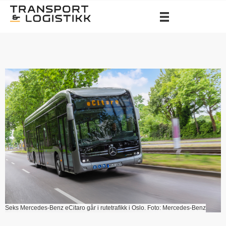
Seks Mercedes-Benz eCitaro går i rutetrafikk i Oslo. Foto: Mercedes-Benz