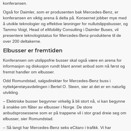
konferansen.
Også for Daimler, som er produsenten bak Mercedes-Benz, er
konferansen en viktig arena å delta på. Konsernet jobber mye med
å utvikle teknologier og effektive løsninger for nullutslippsbusser, og
Tammo Voigt, Head of eMobility Consulting i Daimler Buses, vil
presentere teknologistatus for Mercedes-Benz-produktene til de
over 200 deltakerne.
Elbusser er fremtiden
Konferansen om utslippsfrie busser skal også være en arena for
informasjon og diskusjon rundt blant annet anbud som nå først og
fremst handler om elbusser.
Odd Romundstad, salgsdirektør for Mercedes-Benz buss i
nyttekjøretøyavdelingen i Bertel O. Steen, sier at det er en naturlig
utvikling.
– Elektriske busser begynner virkelig å bli stort nå, vi kan begynne
å snakke om flåter av elbusser i Norge. De store
anbudsprosessene som er på trappene vil i stor grad dreie seg om
elbusser, sier Romundstad.
– Så langt har Mercedes-Benz seks eCitaro i trafikk. Vi har