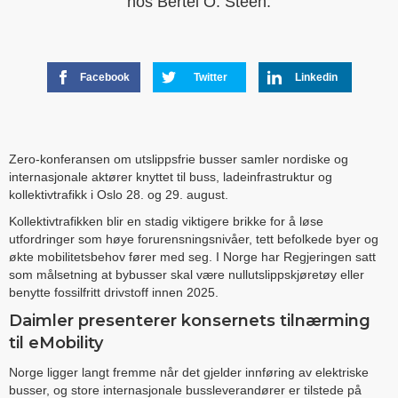
hos Bertel O. Steen.
Facebook
Twitter
Linkedin
Zero-konferansen om utslippsfrie busser samler nordiske og
internasjonale aktører knyttet til buss, ladeinfrastruktur og
kollektivtrafikk i Oslo 28. og 29. august.
Kollektivtrafikken blir en stadig viktigere brikke for å løse
utfordringer som høye forurensningsnivåer, tett befolkede byer og
økte mobilitetsbehov fører med seg. I Norge har Regjeringen satt
som målsetning at bybusser skal være nullutslippskjøretøy eller
benytte fossilfritt drivstoff innen 2025.
Daimler presenterer konsernets tilnærming
til eMobility
Norge ligger langt fremme når det gjelder innføring av elektriske
busser, og store internasjonale bussleverandører er tilstede på