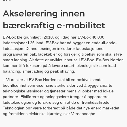
Akselerering innen
bærekraftig e-mobilitet
EV-Box ble grunnlagt i 2010, og i dag har EV-Box 48 000
ladestasjoner i 26 land. EV-Box har nå bygget en ende-til-ende-
ladestasjon. Denne løsningen inkluderer ladestasjonene,
programvaren bak, ladekabler og forskjellig tilbehør som skal sikre
smart ladning. Alt dette er utviklet inhouse i EV-Box. EV-Box Norden
kommer til å fokusere på å levere smart teknologi slik som load
balancing, smartlading og peak shaving.
– Vi ønsker at EV-Box Norden skal bli en rasktvoksende
bedriftsenhet som viser sine sterke sider ved å bygge smarte
teknologiske løsninger og tjenester mens vi jobber med lokale
partnere. Elbilførere og anleggseiere trenger å oppgradere
ladeteknologien og forsikre seg om at de er fremtidssikrede.
Teknologien bør være forberedt på både det nye energimarkedet
og fremtidens elektriske kjøretøy, sier Vereenooghe.