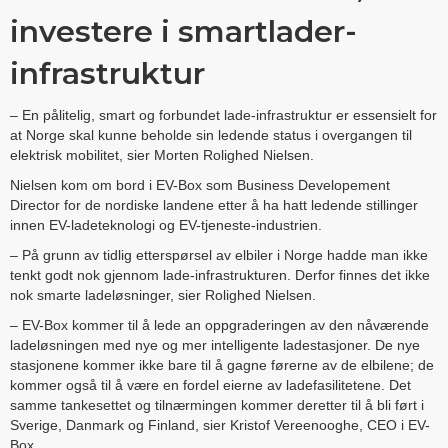
investere i smartlader-
infrastruktur
– En pålitelig, smart og forbundet lade-infrastruktur er essensielt for
at Norge skal kunne beholde sin ledende status i overgangen til
elektrisk mobilitet, sier Morten Rolighed Nielsen.
Nielsen kom om bord i EV-Box som Business Developement
Director for de nordiske landene etter å ha hatt ledende stillinger
innen EV-ladeteknologi og EV-tjeneste-industrien.
– På grunn av tidlig etterspørsel av elbiler i Norge hadde man ikke
tenkt godt nok gjennom lade-infrastrukturen. Derfor finnes det ikke
nok smarte ladeløsninger, sier Rolighed Nielsen.
– EV-Box kommer til å lede an oppgraderingen av den nåværende
ladeløsningen med nye og mer intelligente ladestasjoner. De nye
stasjonene kommer ikke bare til å gagne førerne av de elbilene; de
kommer også til å være en fordel eierne av ladefasilitetene. Det
samme tankesettet og tilnærmingen kommer deretter til å bli ført i
Sverige, Danmark og Finland, sier Kristof Vereenooghe, CEO i EV-
Box.