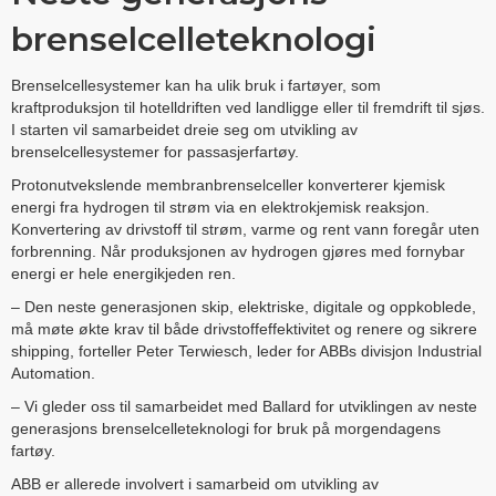
brenselcelleteknologi
Brenselcellesystemer kan ha ulik bruk i fartøyer, som
kraftproduksjon til hotelldriften ved landligge eller til fremdrift til sjøs.
I starten vil samarbeidet dreie seg om utvikling av
brenselcellesystemer for passasjerfartøy.
Protonutvekslende membranbrenselceller konverterer kjemisk
energi fra hydrogen til strøm via en elektrokjemisk reaksjon.
Konvertering av drivstoff til strøm, varme og rent vann foregår uten
forbrenning. Når produksjonen av hydrogen gjøres med fornybar
energi er hele energikjeden ren.
– Den neste generasjonen skip, elektriske, digitale og oppkoblede,
må møte økte krav til både drivstoffeffektivitet og renere og sikrere
shipping, forteller Peter Terwiesch, leder for ABBs divisjon Industrial
Automation.
– Vi gleder oss til samarbeidet med Ballard for utviklingen av neste
generasjons brenselcelleteknologi for bruk på morgendagens
fartøy.
ABB er allerede involvert i samarbeid om utvikling av