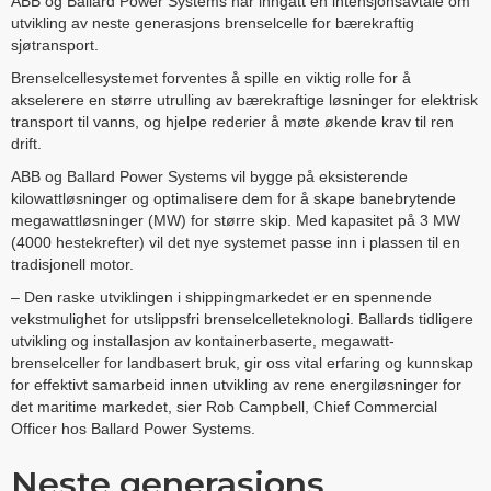
ABB og Ballard Power Systems har inngått en intensjonsavtale om
utvikling av neste generasjons brenselcelle for bærekraftig
sjøtransport.
Brenselcellesystemet forventes å spille en viktig rolle for å
akselerere en større utrulling av bærekraftige løsninger for elektrisk
transport til vanns, og hjelpe rederier å møte økende krav til ren
drift.
ABB og Ballard Power Systems vil bygge på eksisterende
kilowattløsninger og optimalisere dem for å skape banebrytende
megawattløsninger (MW) for større skip. Med kapasitet på 3 MW
(4000 hestekrefter) vil det nye systemet passe inn i plassen til en
tradisjonell motor.
– Den raske utviklingen i shippingmarkedet er en spennende
vekstmulighet for utslippsfri brenselcelleteknologi. Ballards tidligere
utvikling og installasjon av kontainerbaserte, megawatt-
brenselceller for landbasert bruk, gir oss vital erfaring og kunnskap
for effektivt samarbeid innen utvikling av rene energiløsninger for
det maritime markedet, sier Rob Campbell, Chief Commercial
Officer hos Ballard Power Systems.
Neste generasjons