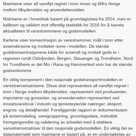
Matrisene viser all vareflyt regnet i tonn innen og til/fra Norge
mellom tilbydersiden og anvendelsessiden.
Matrisene er i hovedsak basert på grunnlagsdata fra 2014, men er
kalibrert og validert mot offentlig statistikk for 2016 for å ivareta
aktualiteten til varestrømmene og godsmodellen.
Kartene viser konsentrasjon av varestrømmer, målt i tonn etter
avsendersone og mottaker-sone i modellen. De største
godskonsentrasjonene både for avsendt og mottatt gods er i
regionen rundt Oslofjorden, Bergen, Stavanger og Trondheim. Nord
for Trondheim er det Mo i Rana og Hammerfest som har de største
godsvolumene.
En viktig komponent i den nasjonale godstransportmodellen er
varestrømsmatrisene. Disse skal representere all vareflyt regnet i
tonn i Norge mellom tilbydersiden, representert ved produsenter,
importører og grossister, og anvendersiden representert ved
innsatsvarebruk i industri og tjenesteytende næringer, eksport,
engros- og detaljhandel. Foreliggende rapport er dokumentasjon
på soneinndeling, varegruppering, grunnlagsdata, metodisk
fremgangsmåte og validering av arbeidet med å etablere
varestrømsmatriser til den nasjonale godsmodellen. En viktig del av
datamaterialet som matrisene er basert på, er en undersøkelse av