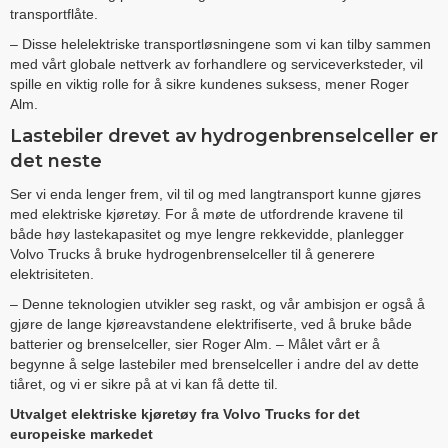
transportflåte.
– Disse helelektriske transportløsningene som vi kan tilby sammen
med vårt globale nettverk av forhandlere og serviceverksteder, vil
spille en viktig rolle for å sikre kundenes suksess, mener Roger
Alm.
Lastebiler drevet av hydrogenbrenselceller er
det neste
Ser vi enda lenger frem, vil til og med langtransport kunne gjøres
med elektriske kjøretøy. For å møte de utfordrende kravene til
både høy lastekapasitet og mye lengre rekkevidde, planlegger
Volvo Trucks å bruke hydrogenbrenselceller til å generere
elektrisiteten.
– Denne teknologien utvikler seg raskt, og vår ambisjon er også å
gjøre de lange kjøreavstandene elektrifiserte, ved å bruke både
batterier og brenselceller, sier Roger Alm. – Målet vårt er å
begynne å selge lastebiler med brenselceller i andre del av dette
tiåret, og vi er sikre på at vi kan få dette til.
Utvalget elektriske kjøretøy fra Volvo Trucks for det
europeiske markedet