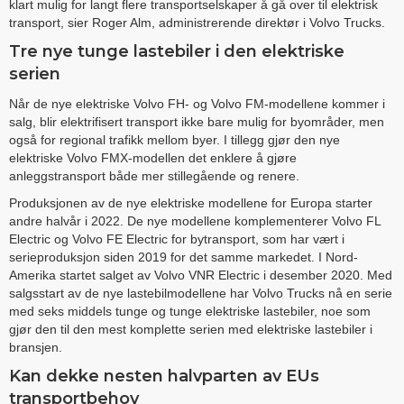
klart mulig for langt flere transportselskaper å gå over til elektrisk
transport, sier Roger Alm, administrerende direktør i Volvo Trucks.
Tre nye tunge lastebiler i den elektriske
serien
Når de nye elektriske Volvo FH- og Volvo FM-modellene kommer i
salg, blir elektrifisert transport ikke bare mulig for byområder, men
også for regional trafikk mellom byer. I tillegg gjør den nye
elektriske Volvo FMX-modellen det enklere å gjøre
anleggstransport både mer stillegående og renere.
Produksjonen av de nye elektriske modellene for Europa starter
andre halvår i 2022. De nye modellene komplementerer Volvo FL
Electric og Volvo FE Electric for bytransport, som har vært i
serieproduksjon siden 2019 for det samme markedet. I Nord-
Amerika startet salget av Volvo VNR Electric i desember 2020. Med
salgsstart av de nye lastebilmodellene har Volvo Trucks nå en serie
med seks middels tunge og tunge elektriske lastebiler, noe som
gjør den til den mest komplette serien med elektriske lastebiler i
bransjen.
Kan dekke nesten halvparten av EUs
transportbehov