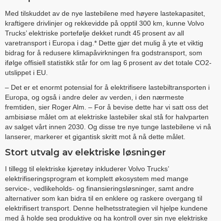
Med tilskuddet av de nye lastebilene med høyere lastekapasitet,
kraftigere drivlinjer og rekkevidde på opptil 300 km, kunne Volvo
Trucks’ elektriske portefølje dekket rundt 45 prosent av all
varetransport i Europa i dag.* Dette gjør det mulig å yte et viktig
bidrag for å redusere klimapåvirkningen fra godstransport, som
ifølge offisiell statistikk står for om lag 6 prosent av det totale CO2-
utslippet i EU.
– Det er et enormt potensial for å elektrifisere lastebiltransporten i
Europa, og også i andre deler av verden, i den nærmeste
fremtiden, sier Roger Alm. – For å bevise dette har vi satt oss det
ambisiøse målet om at elektriske lastebiler skal stå for halvparten
av salget vårt innen 2030. Og disse tre nye tunge lastebilene vi nå
lanserer, markerer et gigantisk skritt mot å nå dette målet.
Stort utvalg av elektriske løsninger
I tillegg til elektriske kjøretøy inkluderer Volvo Trucks’
elektrifiseringsprogram et komplett økosystem med mange
service-, vedlikeholds- og finansieringsløsninger, samt andre
alternativer som kan bidra til en enklere og raskere overgang til
elektrifisert transport. Denne helhetsstrategien vil hjelpe kundene
med å holde seg produktive og ha kontroll over sin nye elektriske