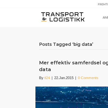
FREMT
AN
Posts Tagged ‘big data’
Mer effektiv samferdsel og
data
By
tl24
|
22.Jan.2015
|
0 Comments