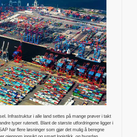
 Infrastruktur i alle land settes på mange prøver i takt
ndre typer rutenett. Blant de største utfordringene ligger i
. SAP har flere løsninger som gjør det mulig å beregne
 gjennom innsikt og smart logistikk, og hvordan