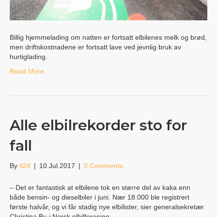
Billig hjemmelading om natten er fortsatt elbilenes melk og brød,
men driftskostnadene er fortsatt lave ved jevnlig bruk av
hurtiglading.
Read More
Alle elbilrekorder sto for
fall
By
tl24
|
10.Jul.2017
|
0 Comments
– Det er fantastisk at elbilene tok en større del av kaka enn
både bensin- og dieselbiler i juni. Nær 18.000 ble registrert
første halvår, og vi får stadig nye elbilister, sier generalsekretær
Christina Bu i Norsk elbilforening.