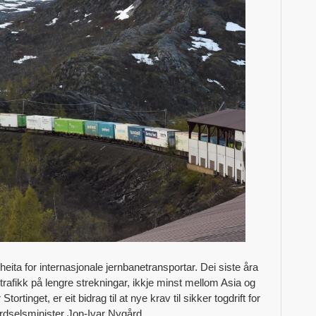
rheita for internasjonale jernbanetransportar. Dei siste åra
gtrafikk på lengre strekningar, ikkje minst mellom Asia og
rtinget, er eit bidrag til at nye krav til sikker togdrift for
erdselsminister Jon-Ivar Nygård.