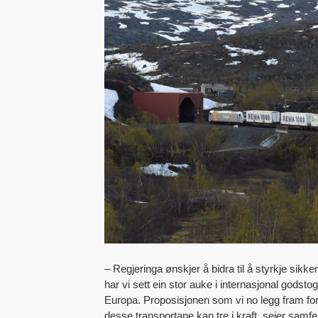
– Regjeringa ønskjer å bidra til å styrkje sikke
har vi sett ein stor auke i internasjonal godsto
Europa. Proposisjonen som vi no legg fram for Sto
desse transportane kan tre i kraft, seier samf