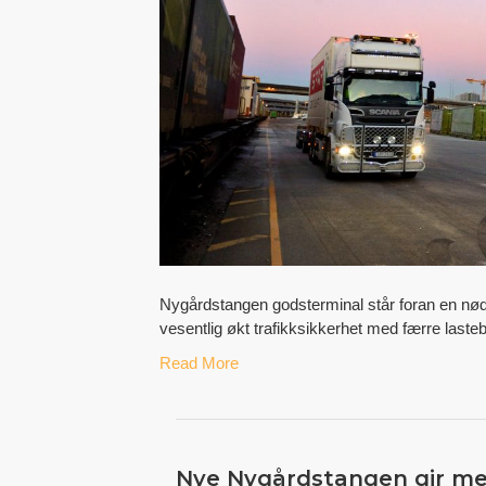
Nygårdstangen godsterminal står foran en nød
vesentlig økt trafikksikkerhet med færre lastebi
Read More
Nye Nygårdstangen gir me